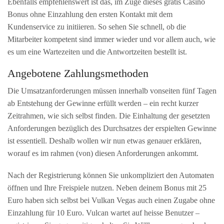
Ebenfalls empfehlenswert ist das, im Zuge dieses gratis Casino
Bonus ohne Einzahlung den ersten Kontakt mit dem
Kundenservice zu initiieren. So sehen Sie schnell, ob die
Mitarbeiter kompetent sind immer wieder und vor allem auch, wie
es um eine Wartezeiten und die Antwortzeiten bestellt ist.
Angebotene Zahlungsmethoden
Die Umsatzanforderungen müssen innerhalb vonseiten fünf Tagen
ab Entstehung der Gewinne erfüllt werden – ein recht kurzer
Zeitrahmen, wie sich selbst finden. Die Einhaltung der gesetzten
Anforderungen bezüglich des Durchsatzes der erspielten Gewinne
ist essentiell. Deshalb wollen wir nun etwas genauer erklären,
worauf es im rahmen (von) diesen Anforderungen ankommt.
Nach der Registrierung können Sie unkompliziert den Automaten
öffnen und Ihre Freispiele nutzen. Neben deinem Bonus mit 25
Euro haben sich selbst bei Vulkan Vegas auch einen Zugabe ohne
Einzahlung für 10 Euro. Vulcan wartet auf heisse Benutzer –