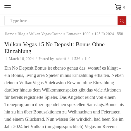
0
Search
input
Home
Blog
Vulkan Vegas Casino » Fantasien 1000 + 125 Fs 2024 - 558
Vulkan Vegas 15 No Deposit: Bonus Ohne
Einzahlung
March 16, 2024
/
Posted by
rahatii
/
536
/
0
Ein No Deposit Bonus ist ebenso genau das, worauf es klingt –
ein Bonus, living area Spieler minus Einzahlung erhalten. Neben
deinem VulkanVegas Spielcasino Reward ohne Einzahlung
darüber hinaus dem Willkommenspaket gibt das viele Aktionen
für bereits registrierte Spieler. Das Angebot reicht von einem
Treueprogramm über irgendeinen speziellen Samstags-Bonus bis
hin zu hin über Bonusaktionen zu Weihnachten und Feiertagen
und einem Glücksrad. Nun wissen Sie wirklich, had been Sie im
Jahr 2024 bei Vulkan (umgangssprachlich) Vegas an Revenu