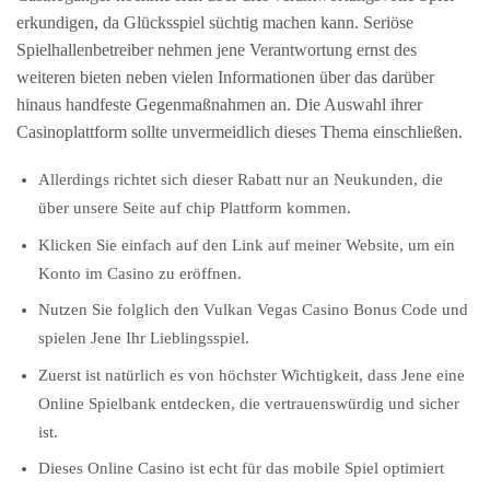
erkundigen, da Glücksspiel süchtig machen kann. Seriöse
Spielhallenbetreiber nehmen jene Verantwortung ernst des
weiteren bieten neben vielen Informationen über das darüber
hinaus handfeste Gegenmaßnahmen an. Die Auswahl ihrer
Casinoplattform sollte unvermeidlich dieses Thema einschließen.
Allerdings richtet sich dieser Rabatt nur an Neukunden, die
über unsere Seite auf chip Plattform kommen.
Klicken Sie einfach auf den Link auf meiner Website, um ein
Konto im Casino zu eröffnen.
Nutzen Sie folglich den Vulkan Vegas Casino Bonus Code und
spielen Jene Ihr Lieblingsspiel.
Zuerst ist natürlich es von höchster Wichtigkeit, dass Jene eine
Online Spielbank entdecken, die vertrauenswürdig und sicher
ist.
Dieses Online Casino ist echt für das mobile Spiel optimiert