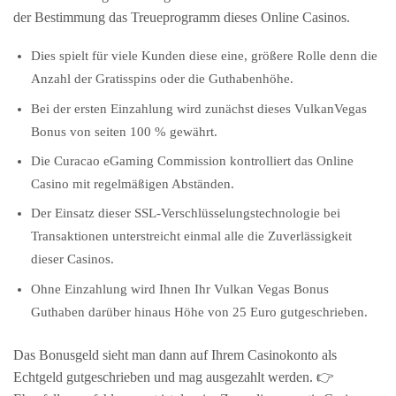
der Bestimmung das Treueprogramm dieses Online Casinos.
Dies spielt für viele Kunden diese eine, größere Rolle denn die
Anzahl der Gratisspins oder die Guthabenhöhe.
Bei der ersten Einzahlung wird zunächst dieses VulkanVegas
Bonus von seiten 100 % gewährt.
Die Curacao eGaming Commission kontrolliert das Online
Casino mit regelmäßigen Abständen.
Der Einsatz dieser SSL-Verschlüsselungstechnologie bei
Transaktionen unterstreicht einmal alle die Zuverlässigkeit
dieser Casinos.
Ohne Einzahlung wird Ihnen Ihr Vulkan Vegas Bonus
Guthaben darüber hinaus Höhe von 25 Euro gutgeschrieben.
Das Bonusgeld sieht man dann auf Ihrem Casinokonto als
Echtgeld gutgeschrieben und mag ausgezahlt werden. 👉