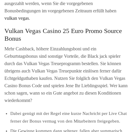
ausgezahlt werden, wenn Sie die vorgegebenen
Bonusbedingungen im vorgegebenen Zeitraum erfüllt haben
vulkan vegas
.
Vulkan Vegas Casino 25 Euro Promo Source
Bonus
Mehr Cashback, höhere Einzahlungsboni und ein
Geburtstagsbonus sind sonstige Vorteile, die Black jack spieler
durch das Vulkan Vegas Treueprogramm bestellen. Sie können
übrigens auch Vulkan Vegas Treuepunkte einlösen ferner dafür
Echtgeldguthaben kaufen. Nutzen Sie folglich den Vulkan Vegas
Casino Bonus Code und spielen Jene Ihr Lieblingsspiel. Wer kann
schon sagen, wann so ein Gute angebot zu diesen Konditionen
wiederkommt?
Dabei genügt mit der Regel eine kurze Nachricht per Live Chat
ferner der Bonus vermag von den Mitarbeitern freigegeben.
Die Gewinne kommen dann seltener, fallen aber summarisch