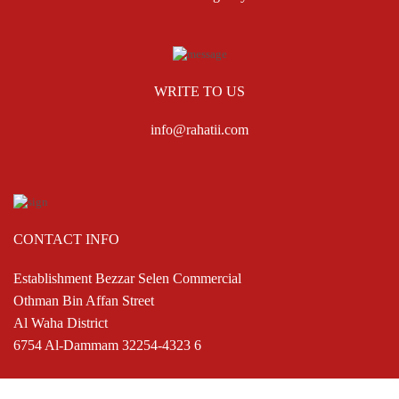
WRITE TO US
info@rahatii.com
CONTACT INFO
Establishment Bezzar Selen Commercial
Othman Bin Affan Street
Al Waha District
6754 Al-Dammam 32254-4323 6