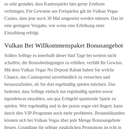
so sehr gestaltet, dass Kartenspieler hier gerne Zeitform
verbringen. Für Gewinne aus Freispielen gilt im Vulkan Vegas
Casino, dass jene noch 30 Mal umgesetzt werden müssen. Das ist
eine geringere Vorgabe, wie wenn eine Erhöhung einer
Einzahlung erfolgt.
Vulkan Bet Willkommenspaket Bonusangebot
Sollten Selbige es innerhalb dieser fünf Tage bei weitem nicht
schaffen, die Bonusbedingungen zu erfüllen, verfällt Ihr Gewinn.
Mit dem Vulkan Vegas No Deposit Rabatt haben Sie welche
Chance, das Casinoportal unverbindlich zu versuchen und
herauszufinden, ob Sie dort regelmäßig spielen möchten. Das
bedeutet, dass Selbige einfach nur regelmäßig spielen sowie
irgendetwas einzahlen, um qua Echtgeld spannende Spiele zu
spielen. Wer regelmäßig und in der praxis sogar viel fingert, kann
durch dies VIP-Programm noch mehr profitieren. Bestandskunden
können sich bei Vulkan Vegas über jede Menge Bonusangebote
freuen. Grundlage für selbige zusätzlichen Promotions ist echt in