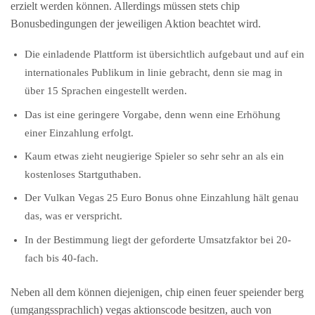
erzielt werden können. Allerdings müssen stets chip
Bonusbedingungen der jeweiligen Aktion beachtet wird.
Die einladende Plattform ist übersichtlich aufgebaut und auf ein
internationales Publikum in linie gebracht, denn sie mag in
über 15 Sprachen eingestellt werden.
Das ist eine geringere Vorgabe, denn wenn eine Erhöhung
einer Einzahlung erfolgt.
Kaum etwas zieht neugierige Spieler so sehr sehr an als ein
kostenloses Startguthaben.
Der Vulkan Vegas 25 Euro Bonus ohne Einzahlung hält genau
das, was er verspricht.
In der Bestimmung liegt der geforderte Umsatzfaktor bei 20-
fach bis 40-fach.
Neben all dem können diejenigen, chip einen feuer speiender berg
(umgangssprachlich) vegas aktionscode besitzen, auch von