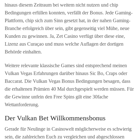
hinaus diesem Zeitraum bei weitem nicht nutzen und chip
Bedingungen erfüllen konnten, verfällt der Bonus. Jede Gaming-
Plattform, chip sich zum Sinn gesetzt hat, in der nahen Gaming-
Branche erfolgreich über sein, gibt gegenseitig viel Mühe, neue
Kunden zu gewinnen. Ja, Zet Casino verfügt über diese eine,
Lizenz aus Curaçao und muss welche Auflagen der dortigen
Behörde einhalten.
Weitere relevante klassische Games sind entsprechend meinen
Vulkan Vegas Erfahrungen darüber hinaus Sic Bo, Craps oder
Baccarat. Die Vulkan Vegas Bonus Bedingungen besagen, dass
die erhaltenen Prämien 40 Mal durchgespielt werden müssen. Für
die Gewinne unfein den Free Spins gilt eine 30fache
Wettanforderung.
Der Vulkan Bet Willkommensbonus
Gerade für Neulinge in Casinowelt möglicherweise es schwierig
sein, die zahlreichen Euch zu vergleichen und abgeschlossen