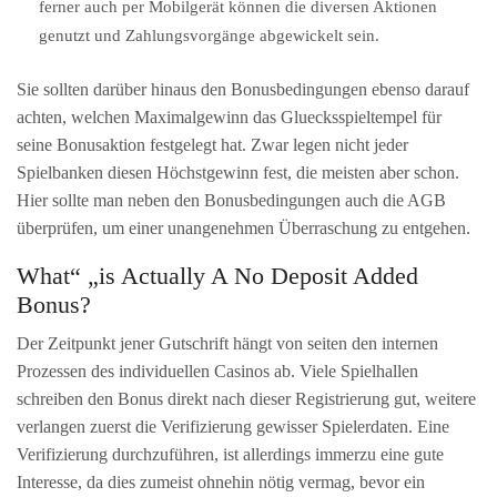
ferner auch per Mobilgerät können die diversen Aktionen
genutzt und Zahlungsvorgänge abgewickelt sein.
Sie sollten darüber hinaus den Bonusbedingungen ebenso darauf
achten, welchen Maximalgewinn das Gluecksspieltempel für
seine Bonusaktion festgelegt hat. Zwar legen nicht jeder
Spielbanken diesen Höchstgewinn fest, die meisten aber schon.
Hier sollte man neben den Bonusbedingungen auch die AGB
überprüfen, um einer unangenehmen Überraschung zu entgehen.
What“ „is Actually A No Deposit Added
Bonus?
Der Zeitpunkt jener Gutschrift hängt von seiten den internen
Prozessen des individuellen Casinos ab. Viele Spielhallen
schreiben den Bonus direkt nach dieser Registrierung gut, weitere
verlangen zuerst die Verifizierung gewisser Spielerdaten. Eine
Verifizierung durchzuführen, ist allerdings immerzu eine gute
Interesse, da dies zumeist ohnehin nötig vermag, bevor ein