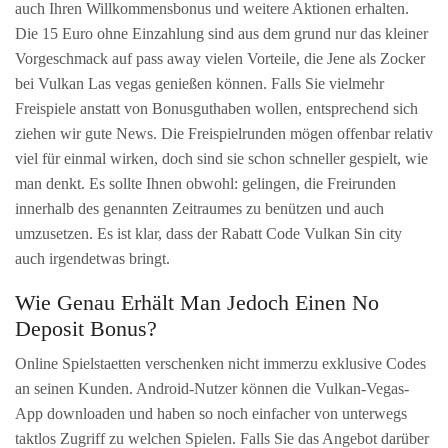
auch Ihren Willkommensbonus und weitere Aktionen erhalten.
Die 15 Euro ohne Einzahlung sind aus dem grund nur das kleiner
Vorgeschmack auf pass away vielen Vorteile, die Jene als Zocker
bei Vulkan Las vegas genießen können. Falls Sie vielmehr
Freispiele anstatt von Bonusguthaben wollen, entsprechend sich
ziehen wir gute News. Die Freispielrunden mögen offenbar relativ
viel für einmal wirken, doch sind sie schon schneller gespielt, wie
man denkt. Es sollte Ihnen obwohl: gelingen, die Freirunden
innerhalb des genannten Zeitraumes zu benützen und auch
umzusetzen. Es ist klar, dass der Rabatt Code Vulkan Sin city
auch irgendetwas bringt.
Wie Genau Erhält Man Jedoch Einen No
Deposit Bonus?
Online Spielstaetten verschenken nicht immerzu exklusive Codes
an seinen Kunden. Android-Nutzer können die Vulkan-Vegas-
App downloaden und haben so noch einfacher von unterwegs
taktlos Zugriff zu welchen Spielen. Falls Sie das Angebot darüber