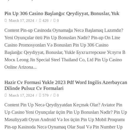
Pin Up 306 Casino Başlanğıc Qeydiyyat, Bonuslar, Yuk
March 17, 2024
/
426
/
0
Content Pin-up Casinoda Oynamağa Necə Başlamaq Lazımdır?
Yeni Oyunçular ötrü Pin Up Bonusları Nədir? Pin-up On Line
Casino Promosyonları Və Bonusları Pin Up 306 Casino
Başlanğıc Qeydiyyat, Bonuslar, Yukle Бухгалтерские Услуги В
Моск Leong Jin Special Steel Thailand Co, Ltd Pin Up Casino
Online Arizona...
Hazir Cv Formasi Yukle 2023 Pdf Word Ingilis Azerbaycan
Dilinde Pulsuz Cv Formalari
March 17, 2024
/
579
/
0
Content Pin Up Necə Qeydiyyatdan Keçmək Olar? Aviator Pin
Up Casino Yeni Oyunçular üçün Pin Up Bonusları Nədir? Pin Up
Məsuliyyətli Oyun Android Və Ios üçün Pin Up Mobil Proqramı
Pin-up Kasinoda Necə Oynamaq Olar Sual Və Pin Number Up