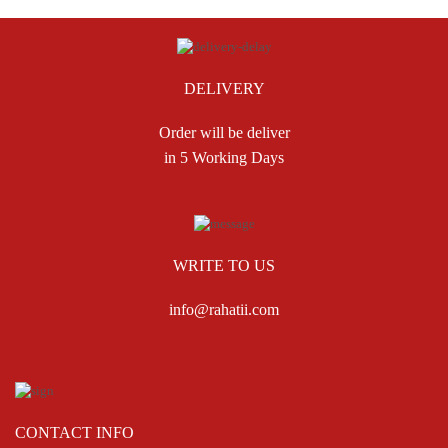
DELIVERY
Order will be deliver
in 5 Working Days
WRITE TO US
info@rahatii.com
CONTACT INFO