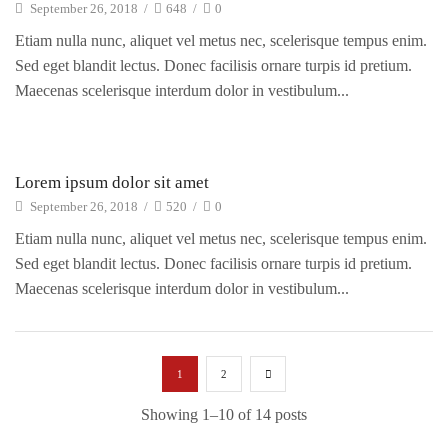
September 26, 2018
/
648
/
0
Etiam nulla nunc, aliquet vel metus nec, scelerisque tempus enim.
Sed eget blandit lectus. Donec facilisis ornare turpis id pretium.
Maecenas scelerisque interdum dolor in vestibulum...
Electro Advices
Lorem ipsum dolor sit amet
September 26, 2018
/
520
/
0
Etiam nulla nunc, aliquet vel metus nec, scelerisque tempus enim.
Sed eget blandit lectus. Donec facilisis ornare turpis id pretium.
Maecenas scelerisque interdum dolor in vestibulum...
1
2
Showing 1–10 of 14 posts