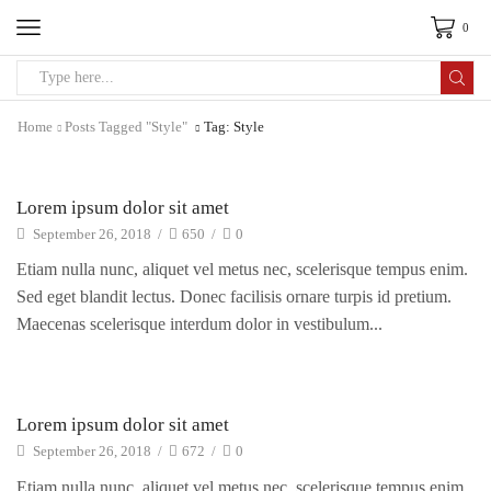
0
Search
input
Home
Posts Tagged "Style"
Tag: Style
Electro Advices
Lorem ipsum dolor sit amet
September 26, 2018
/
650
/
0
Etiam nulla nunc, aliquet vel metus nec, scelerisque tempus enim.
Sed eget blandit lectus. Donec facilisis ornare turpis id pretium.
Maecenas scelerisque interdum dolor in vestibulum...
Electro Advices
Lorem ipsum dolor sit amet
September 26, 2018
/
672
/
0
Etiam nulla nunc, aliquet vel metus nec, scelerisque tempus enim.