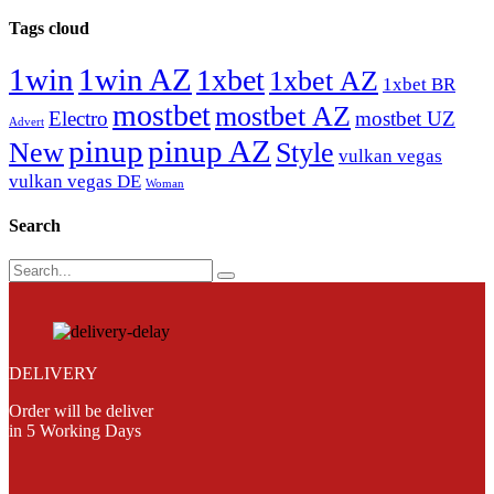
Tags cloud
1win
1win AZ
1xbet
1xbet AZ
1xbet BR
mostbet
mostbet AZ
Electro
mostbet UZ
Advert
pinup
pinup AZ
New
Style
vulkan vegas
vulkan vegas DE
Woman
Search
Search
DELIVERY
Order will be deliver
in 5 Working Days