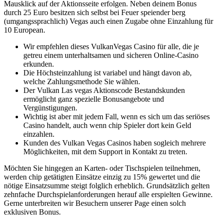
Mausklick auf der Aktionsseite erfolgen. Neben deinem Bonus
durch 25 Euro besitzen sich selbst bei Feuer speiender berg
(umgangssprachlich) Vegas auch einen Zugabe ohne Einzahlung für
10 European.
Wir empfehlen dieses VulkanVegas Casino für alle, die je
getreu einem unterhaltsamen und sicheren Online-Casino
erkunden.
Die Höchsteinzahlung ist variabel und hängt davon ab,
welche Zahlungsmethode Sie wählen.
Der Vulkan Las vegas Aktionscode Bestandskunden
ermöglicht ganz spezielle Bonusangebote und
Vergünstigungen.
Wichtig ist aber mit jedem Fall, wenn es sich um das seriöses
Casino handelt, auch wenn chip Spieler dort kein Geld
einzahlen.
Kunden des Vulkan Vegas Casinos haben sogleich mehrere
Möglichkeiten, mit dem Support in Kontakt zu treten.
Möchten Sie hingegen an Karten- oder Tischspielen teilnehmen,
werden chip getätigten Einsätze einzig zu 15% gewertet und die
nötige Einsatzsumme steigt folglich erheblich. Grundsätzlich gelten
zehnfache Durchspielanforderungen herauf alle erspielten Gewinne.
Gerne unterbreiten wir Besuchern unserer Page einen solch
exklusiven Bonus.