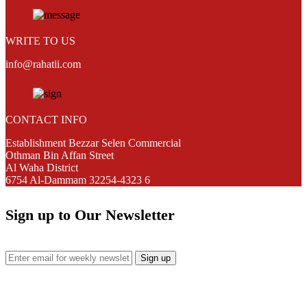
WRITE TO US
info@rahatii.com
CONTACT INFO
Establishment Bezzar Selen Commercial
Othman Bin Affan Street
Al Waha District
6754 Al-Dammam 32254-4323 6
Sign up to Our Newsletter
Facebook
Instagram
Pinterest