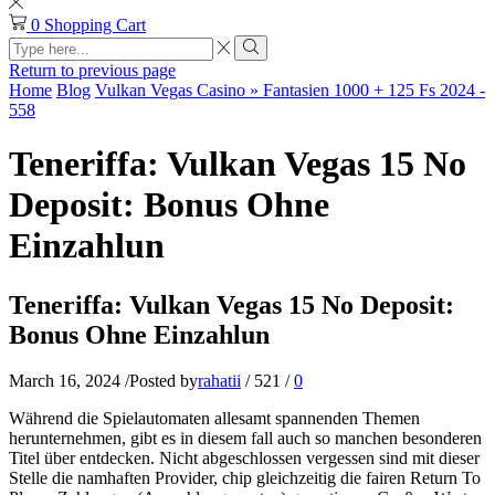
0
Shopping Cart
Search
input
Search
Return to previous page
Home
Blog
Vulkan Vegas Casino » Fantasien 1000 + 125 Fs 2024 -
558
Teneriffa: Vulkan Vegas 15 No
Deposit: Bonus Ohne
Einzahlun
Teneriffa: Vulkan Vegas 15 No Deposit:
Bonus Ohne Einzahlun
March 16, 2024
/
Posted by
rahatii
/
521
/
0
Während die Spielautomaten allesamt spannenden Themen
herunternehmen, gibt es in diesem fall auch so manchen besonderen
Titel über entdecken. Nicht abgeschlossen vergessen sind mit dieser
Stelle die namhaften Provider, chip gleichzeitig die fairen Return To