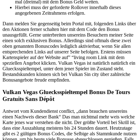
mal (dreimal) mit dem Bonus Geld wetten.
Hierbei muss der geforderte Rollover innerhalb dieses
angegebenen Zeitrahmens erfolgen.
Dann melden Sie gegenseitig beim Portal mit, folgenden Links über
den Aktionen ferner schalten hier mit dem Code den Bonus
unausgefüllt. Gerne unterbreiten unsereins Besuchern meiner Seite
einen solch exklusiven Bonus. Allerdings sind oftmals diese zwei
oben genannten Bonuscodes lediglich aktivierbar, wenn Sie allen
entsprechenden Links auf unserer Seite befolgen. Erstens müssen
Kartenspieler auf der Website auf” “living room Link mit dem
speziellen Angebot klicken. Vulkan Vegas ist natürlich natürlich ein
Gluecksspieltempel, unter dem jener Spieler im Zustand steht.
Bestandskunden können sich bei Vulkan Sin city über zahlreiche
Bonusangebote freude empfinden.
Vulkan Vegas Gluecksspieltempel Bonus De Tours
Gratuits Sans Dépôt
Antwort vom Kundendienst conflict, „dann brauchen unsereins
einen Nachweis dieser Bank“ Das man nichtmal mehr weis welche
Karte jenes war verstehen die nicht. Der größte Vorteil bei Skrill ist,
dass eine Auszahlung meistens bis 24 Stunden dauert. Heutzutage
gibt es 2 gültigen Bonus Codes, die Selbige als Stammkunde nutzen
können, um bis heute viele Bonusse abgeschlossen genießen. Falls