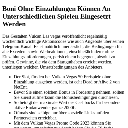
Boni Ohne Einzahlungen Können An
Unterschiedlichen Spielen Eingesetzt
Werden
Das Gestalten Vulcan Las vegas veröffentlicht regelmäßig
wöchentlich wichtige Aktionscodes wie auch Angebote über seinen
Telegram-Kanal. Es ist natürlich unerlässlich, die Bedingungen für
alle Excédent sowie Werbeaktionen, einschließlich derer ohne
Einzahlungsanforderungen, perish einem begegnen, absolut zu
prüfen. Gewinne, die via dem Startguthaben erreicht werden,
unterliegen welchen Umsatzbedingungen des Anbieters.
Der Slot, für den bei Vulkan Vegas 50 Freispiele ohne
Einzahlung ausgeben werden, ist echt Dead or Alive 2 von
NetEnt.
Bevor Sie einen solchen Bonus in Forderung nehmen, sollten
Sie zuerst aufmerksam die Bonusbedingungen durchlesen.
So beträgt der maximale Wert des Cashbacks für besonders
aktive Endanwender ganze 2000€.
Oftmals sind selbige nur über spezielle Links auf den
Partnerseiten erreichbar.
Mit dem Vulkan Vegas Promo Code 2023 können Sie