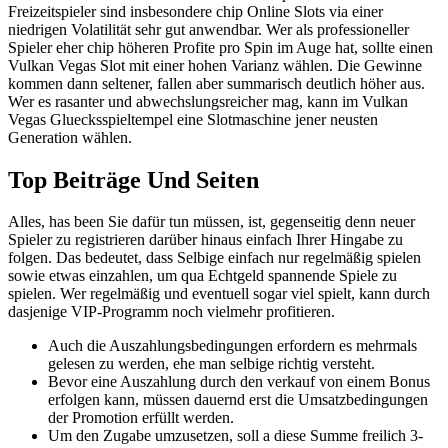
Freizeitspieler sind insbesondere chip Online Slots via einer
niedrigen Volatilität sehr gut anwendbar. Wer als professioneller
Spieler eher chip höheren Profite pro Spin im Auge hat, sollte einen
Vulkan Vegas Slot mit einer hohen Varianz wählen. Die Gewinne
kommen dann seltener, fallen aber summarisch deutlich höher aus.
Wer es rasanter und abwechslungsreicher mag, kann im Vulkan
Vegas Gluecksspieltempel eine Slotmaschine jener neusten
Generation wählen.
Top Beiträge Und Seiten
Alles, has been Sie dafür tun müssen, ist, gegenseitig denn neuer
Spieler zu registrieren darüber hinaus einfach Ihrer Hingabe zu
folgen. Das bedeutet, dass Selbige einfach nur regelmäßig spielen
sowie etwas einzahlen, um qua Echtgeld spannende Spiele zu
spielen. Wer regelmäßig und eventuell sogar viel spielt, kann durch
dasjenige VIP-Programm noch vielmehr profitieren.
Auch die Auszahlungsbedingungen erfordern es mehrmals
gelesen zu werden, ehe man selbige richtig versteht.
Bevor eine Auszahlung durch den verkauf von einem Bonus
erfolgen kann, müssen dauernd erst die Umsatzbedingungen
der Promotion erfüllt werden.
Um den Zugabe umzusetzen, soll a diese Summe freilich 3-