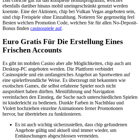
Das Gleiche gilt für das komplette Bonusprogramm, welches
ebenfalls darüber hinaus mobil uneingeschränkt genutzt werden
koennte. Eine der Aktionen, chip bei Vulkan Vegas angeboten sein,
sind chip Freispiele ohne Einzahlung. Notieren Sie gegenseitig feel
Besten welchen Promotion Code, welchen Sie für allen No-Deposit-
Bonus finden
casinospiele auf
.
Euro Gratis Für Die Erstellung Eines
Frischen Accounts
Es gibt im mobilen Casino aber alle Möglichkeiten, chip auch am
Desktop-PC angeboten werden. Die Plattform verbindet
Casinospiele und ein umfangreiches Angebot an Sportwetten auf
eine spielerfreundliche Weise. Es überzeugt mit bekannten wie
exotischen Games, die selbst erfahrene Spieler noch nicht
ausprobiert haben dürften. Menüführung und Navigation
vereinfachen den Einstieg, die Suche nach unterschiedlichen Spielen
ist kinderleicht zu bedienen. Dunkle Farben in Nachtblau und
Violett hochziehen einzelne Animationen ferner Promotionen
hervor, bar übertrieben zu funktionieren.
Es ist auch wichtig sicherzustellen, dass chip gefundenen
Angebote gültig und aktuell sind immer wieder, um
Enttäuschungen abgeschlossen vermeiden.