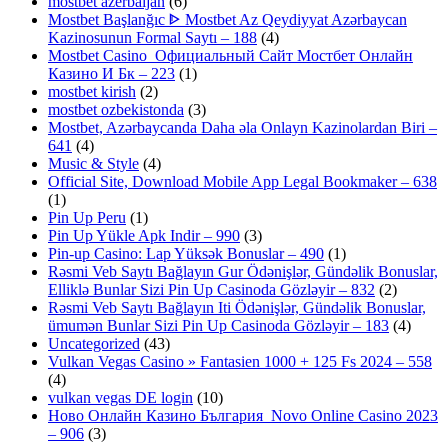
mostbet azerbaijan
(6)
Mostbet Başlanğıc ᐈ Mostbet Az Qeydiyyat Azərbaycan
Kazinosunun Formal Saytı – 188
(4)
Mostbet Casino ️ Официальный Сайт Мостбет Онлайн
Казино И Бк – 223
(1)
mostbet kirish
(2)
mostbet ozbekistonda
(3)
Mostbet, Azərbaycanda Daha əla Onlayn Kazinolardan Biri –
641
(4)
Music & Style
(4)
Official Site, Download Mobile App Legal Bookmaker – 638
(1)
Pin Up Peru
(1)
Pin Up Yükle Apk Indir – 990
(3)
Pin-up Casino: Lap Yüksək Bonuslar – 490
(1)
Rəsmi Veb Saytı Bağlayın️ Gur Ödənişlər, Gündəlik Bonuslar,
Elliklə Bunlar Sizi Pin Up Casinoda Gözləyir – 832
(2)
Rəsmi Veb Saytı Bağlayın️ Iti Ödənişlər, Gündəlik Bonuslar,
ümumən Bunlar Sizi Pin Up Casinoda Gözləyir – 183
(4)
Uncategorized
(43)
Vulkan Vegas Casino » Fantasien 1000 + 125 Fs 2024 – 558
(4)
vulkan vegas DE login
(10)
Ново Онлайн Казино България ️ Novo Online Casino 2023
– 906
(3)