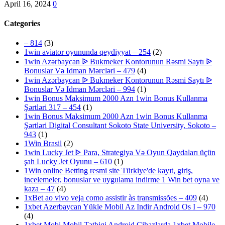
April 16, 2024
0
Categories
– 814
(3)
1win aviator oyununda qeydiyyat – 254
(2)
1win Azərbaycan ᐉ Bukmeker Kontorunun Rəsmi Saytı ᐉ
Bonuslar Və Idman Mərcləri – 479
(4)
1win Azərbaycan ᐉ Bukmeker Kontorunun Rəsmi Saytı ᐉ
Bonuslar Və Idman Mərcləri – 994
(1)
1win Bonus Maksimum 2000 Azn 1win Bonus Kullanma
Şərtləri 317 – 454
(1)
1win Bonus Maksimum 2000 Azn 1win Bonus Kullanma
Şərtləri Digital Consultant Sokoto State University, Sokoto –
943
(1)
1Win Brasil
(2)
1win Lucky Jet ᐈ Para, Strategiya Və Oyun Qaydaları üçün
şah Lucky Jet Oyunu – 610
(1)
1Win online Betting resmi site Türkiye'de kayıt, giriş,
incelemeler, bonuslar ve uygulama indirme 1 Win bet oyna ve
kaza – 47
(4)
1xBet ao vivo veja como assistir às transmissões – 409
(4)
1xbet Azerbaycan Yükle Mobil Az Indir Android Os I – 970
(4)
1xbet Mobi Mobil Tətbiqi Android Cihazlarda 1xbet Mobile