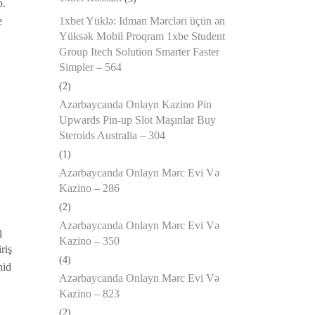
b.
e
1xbet Yüklə: Idman Mərcləri üçün ən
Yüksək Mobil Proqram 1xbe Student
Group Itech Solution Smarter Faster
Simpler – 564
(2)
Azərbaycanda Onlayn Kazino Pin
Upwards Pin-up Slot Maşınlar Buy
Steroids Australia – 304
(1)
Azərbaycanda Onlayn Mərc Evi Və
Kazino – 286
(2)
Azərbaycanda Onlayn Mərc Evi Və
q
Kazino – 350
riş
(4)
hid
Azərbaycanda Onlayn Mərc Evi Və
Kazino – 823
(2)