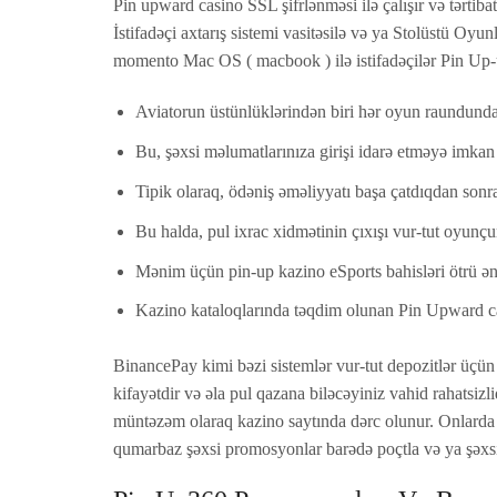
Pin upward casino SSL şifrlənməsi ilə çalışır və tərtiba
İstifadəçi axtarış sistemi vasitəsilə və ya Stolüstü Oy
momento Mac OS ( macbook ) ilə istifadəçilər Pin Up-ü
Aviatorun üstünlüklərindən biri hər oyun raundunda
Bu, şəxsi məlumatlarınıza girişi idarə etməyə imkan
Tipik olaraq, ödəniş əməliyyatı başa çatdıqdan sonr
Bu halda, pul ixrac xidmətinin çıxışı vur-tut oyunçu
Mənim üçün pin-up kazino eSports bahisləri ötrü ən
Kazino kataloqlarında təqdim olunan Pin Upward casin
BinancePay kimi bəzi sistemlər vur-tut depozitlər üçün 
kifayətdir və əla pul qazana biləcəyiniz vahid rahatsiz
müntəzəm olaraq kazino saytında dərc olunur. Onlarda h
qumarbaz şəxsi promosyonlar barədə poçtla və ya şəxsi