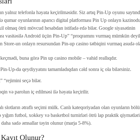
ları
ın yalnız telefonla həyata keçirilməsidir. Siz artıq Pin-Up oyunu saytın
ə qumar oyunlarının aparıcı digital platforması Pin Up onlayn kazinodu
il olmaq ötrü mövcud hesabdan istifadə edə bilər. Google siyasətinin
ası vasitəsilə Android üçün Pin-Up” “proqramını vurmaq mümkün deyil
on Store-un onlayn resursundan Pin-up casino tətbiqini vurmaq asudə ol
 keçmədi, buna görə Pin up casino mobile – vahid reallıqdır.
in-Up-da qeydiyyatını tamamladıqdan cəld sonra iç ola bilərsiniz.
” “rejimini seçə bilər.
in və parolun iç edilməsi ilə həyata keçirilir.
alı slotların ətraflı seçimi mülk. Canlı kateqoriyadan olan oyunların bö
yığım futbol, ​​xokkey və basketbol turnirləri ötrü lap praktik qiymətləri 
n daha sadə əmsallar təyin olunur (marja 5-8%).
 Kayıt Olunur?