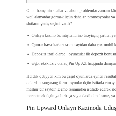
Onlar həmçinin suallar və ahora problemlər zamanı kö
weil əlamətdar görmək üçün daha ən promosyonlar və tur
slotların geniş seçimi varifr?
Onlayn kazino öz müştərilərinə ürəyiaçiq şərtləri yer
Qumar həvəskarları rəsmi saytdan daha çox mobil ka
Depozitə izafi olaraq , oyunçular ilk depozit bonusun
Əgər eksklüziv olaraq Pin Up AZ haqqında danışsaq,
Hələlik qətiyyən kim bu çeşid oyunlarda eynən resultat
onlardan rəngarəng forma oyunlar üçün istifadə etməyə i
məşhur bir saytdır. Demo rejimindən istifadə edərək slo
mərc etmək üçün ya birbaşa sayta daxil olmalısınız, ya
Pin Upward Onlayn Kazinoda Uduş