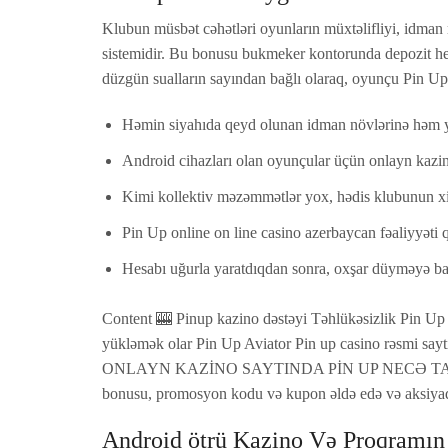
Klubun müsbət cəhətləri oyunların müxtəlifliyi, idman
sistemidir. Bu bonusu bukmeker kontorunda depozit hesa
düzgün sualların sayından bağlı olaraq, oyunçu Pin Up 
Həmin siyahıda qeyd olunan idman növlərinə həm 
Android cihazları olan oyunçular üçün onlayn kazin
Kimi kollektiv məzəmmətlər yox, hədis klubunun xi
Pin Up online on line casino azerbaycan fəaliyyəti qa
Hesabı uğurla yaratdıqdan sonra, oxşar düyməyə ba
Content 🎰 Pinup kazino dəstəyi Təhlükəsizlik Pin U
yükləmək olar Pin Up Aviator Pin up casino rəsmi s
ONLAYN KAZİNO SAYTINDA PİN UP NECƏ TAPA ETMƏ
bonusu, promosyon kodu və kupon əldə edə və aksiyada
Android ötrü Kazino Və Proqramın 