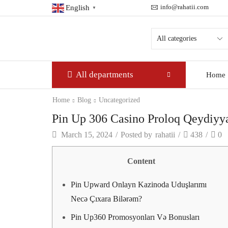
info@rahatii.com
English
▼
All departments
Home
Home
Blog
Uncategorized
Pin Up 306 Casino Proloq Qeydiyya
March 15, 2024
/
Posted by
rahatii
/
438
/
0
Content
Pin Upward Onlayn Kazinoda Uduşlarımı
Necə Çıxara Bilərəm?
Pin Up360 Promosyonları Və Bonusları