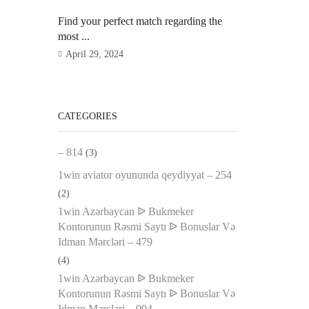
Find your perfect match regarding the
CougarDatingSite
most ...
internet Faits sai
April 29, 2024
April 20, 2024
CATEGORIES
– 814
(3)
1win aviator oyununda qeydiyyat – 254
(2)
1win Azərbaycan ᐉ Bukmeker
Kontorunun Rəsmi Saytı ᐉ Bonuslar Və
Idman Mərcləri – 479
(4)
1win Azərbaycan ᐉ Bukmeker
Kontorunun Rəsmi Saytı ᐉ Bonuslar Və
Idman Mərcləri – 994