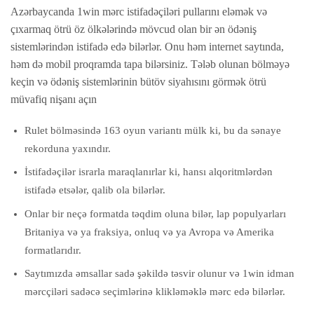
Azərbaycanda 1win mərc istifadəçiləri pullarını eləmək və
çıxarmaq ötrü öz ölkələrində mövcud olan bir ən ödəniş
sistemlərindən istifadə edə bilərlər. Onu həm internet saytında,
həm də mobil proqramda tapa bilərsiniz. Tələb olunan bölməyə
keçin və ödəniş sistemlərinin bütöv siyahısını görmək ötrü
müvafiq nişanı açın
Rulet bölməsində 163 oyun variantı mülk ki, bu da sənaye
rekorduna yaxındır.
İstifadəçilər israrla maraqlanırlar ki, hansı alqoritmlərdən
istifadə etsələr, qalib ola bilərlər.
Onlar bir neçə formatda təqdim oluna bilər, lap populyarları
Britaniya və ya fraksiya, onluq və ya Avropa və Amerika
formatlarıdır.
Saytımızda əmsallar sadə şəkildə təsvir olunur və 1win idman
mərcçiləri sadəcə seçimlərinə klikləməklə mərc edə bilərlər.