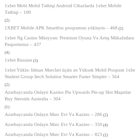
1xbet Mobi Mobil Tətbiqi Android Cihazlarda 1xbet Mobile
Tətbiqi – 100
(2)
1XBET Mobile APK Smartfon proqramını yükləyin – 468
(2)
1xbet Ng Casino Müəyyən: Premium Oyuna Və Artıq Mükafatlara
Pasportunuz – 437
(4)
1xbet Russian
(3)
1xbet Yüklə: Idman Mərcləri üçün ən Yüksək Mobil Proqram 1xbe
Student Group Itech Solution Smarter Faster Simpler – 564
(2)
Azərbaycanda Onlayn Kazino Pin Upwards Pin-up Slot Maşınlar
Buy Steroids Australia – 304
(1)
Azərbaycanda Onlayn Mərc Evi Və Kazino – 286
(2)
Azərbaycanda Onlayn Mərc Evi Və Kazino – 350
(4)
Azərbaycanda Onlayn Mərc Evi Və Kazino – 823
(2)