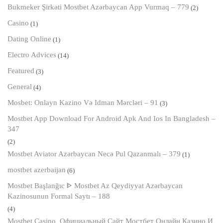
Bukmeker Şirkəti Mostbet Azərbaycan App Vurmaq – 779
(2)
Casino
(1)
Dating Online
(1)
Electro Advices
(14)
Featured
(3)
General
(4)
Mosbet: Onlayn Kazino Və Idman Mərcləri – 91
(3)
Mostbet App Download For Android Apk And Ios In Bangladesh –
347
(2)
Mostbet Aviator Azərbaycan Necə Pul Qazanmalı – 379
(1)
mostbet azerbaijan
(6)
Mostbet Başlanğıc ᐈ Mostbet Az Qeydiyyat Azərbaycan
Kazinosunun Formal Saytı – 188
(4)
Mostbet Casino ️ Официальный Сайт Мостбет Онлайн Казино И