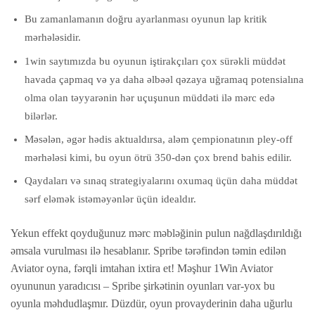
Bu zamanlamanın doğru ayarlanması oyunun lap kritik
mərhələsidir.
1win saytımızda bu oyunun iştirakçıları çox sürəkli müddət
havada çapmaq və ya daha əlbəəl qəzaya uğramaq potensialına
olma olan təyyarənin hər uçuşunun müddəti ilə mərc edə
bilərlər.
Məsələn, əgər hədis aktualdırsa, aləm çempionatının pley-off
mərhələsi kimi, bu oyun ötrü 350-dən çox brend bahis edilir.
Qaydaları və sınaq strategiyalarını oxumaq üçün daha müddət
sərf eləmək istəməyənlər üçün idealdır.
Yekun effekt qoyduğunuz mərc məbləğinin pulun nağdlaşdırıldığı
əmsala vurulması ilə hesablanır. Spribe tərəfindən təmin edilən
Aviator oyna, fərqli imtahan ixtira et! Məşhur 1Win Aviator
oyununun yaradıcısı – Spribe şirkətinin oyunları var-yox bu
oyunla məhdudlaşmır. Düzdür, oyun provayderinin daha uğurlu