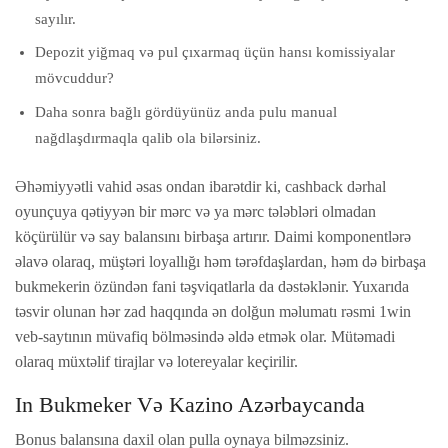
sayılır.
Depozit yiğmaq və pul çıxarmaq üçün hansı komissiyalar
mövcuddur?
Daha sonra bağlı gördüyünüz anda pulu manual
nağdlaşdırmaqla qalib ola bilərsiniz.
Əhəmiyyətli vahid əsas ondan ibarətdir ki, cashback dərhal
oyunçuya qətiyyən bir mərc və ya mərc tələbləri olmadan
köçürülür və say balansını birbaşa artırır. Daimi komponentlərə
əlavə olaraq, müştəri loyallığı həm tərəfdaşlardan, həm də birbaşa
bukmekerin özündən fani təşviqatlarla da dəstəklənir. Yuxarıda
təsvir olunan hər zad haqqında ən dolğun məlumatı rəsmi 1win
veb-saytının müvafiq bölməsində əldə etmək olar. Mütəmadi
olaraq müxtəlif tirajlar və lotereyalar keçirilir.
In Bukmeker Və Kazino Azərbaycanda
Bonus balansına daxil olan pulla oynaya bilməzsiniz.