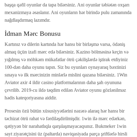
başqa qəfil oyunlar da tapa bilərsiniz. Ani oyunlar təbiətən oxşarı
mexanizmaya əsaslanır. Ani oyunların hər birində pulu zamanında
nağdlaşdırmaq lazımdır.
İdman Mərc Bonusu
Kartınız və dilerin kartında hər hansı bir birləşmə varsa, ödəniş
almaq üçün izafi mərc edə bilərsiniz. Kazino bölməsinə keçin və
yığılmış və möhkəm mükafatlar ötrü çəkilişlərdə iştirak etdiyiniz
100-dən daha oyunu tapın. Siz bu oyunları oynayaraq bəxtinizi
sınaya və ilk mərcinizin minlərlə mislini qazana bilərsiniz. 1Win
Aviator axir 4 ildir casino platformalarının daha şah oyununa
çevrilib. 2019-cu ildə təqdim edilən Aviator oyunu gözlənilməz
hədis kateqoriyasına aiddir.
Prosesin özü bütün xüsusiyyətlərini nəzərə alaraq hər hansı bir
təchizat ötrü rahat və fərdiləşdirilmişdir. 1win ilə mərc edərkən,
qətiyyən bir narahatlıqla qarşılaşmayacaqsınız. Bukmeker 1win
sayt ziyarətçisini üz (paltarda) naviqasiyada parça şriftlərlə hirsli