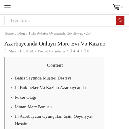
0
Search
input
Home
Blog
1win Aviator Oyununda Qeydiyyat - 254
Azərbaycanda Onlayn Mərc Evi Və Kazino
March 18, 2024
/
Posted by
rahatii
/
414
/
0
Content
Bahis Saytında Müştəri Dəstəyi
In Bukmeker Və Kazino Azərbaycanda
Poker Otağı
İdman Mərc Bonusu
In Azərbaycan Oyunçuları üçün Qeydiyyat
Hesabı