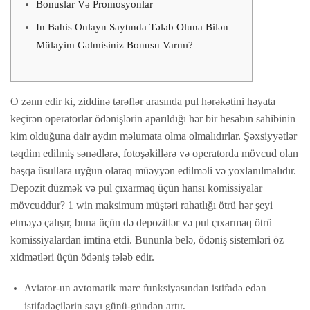
Bonuslar Və Promosyonlar
In Bahis Onlayn Saytında Tələb Oluna Bilən
Mülayim Gəlmisiniz Bonusu Varmı?
O zənn edir ki, ziddinə tərəflər arasında pul hərəkətini həyata
keçirən operatorlar ödənişlərin aparıldığı hər bir hesabın sahibinin
kim olduğuna dair aydın məlumata olma olmalıdırlar. Şəxsiyyətlər
təqdim edilmiş sənədlərə, fotoşəkillərə və operatorda mövcud olan
başqa üsullara uyğun olaraq müəyyən edilməli və yoxlanılmalıdır.
Depozit düzmək və pul çıxarmaq üçün hansı komissiyalar
mövcuddur? 1 win maksimum müştəri rahatlığı ötrü hər şeyi
etməyə çalışır, buna üçün də depozitlər və pul çıxarmaq ötrü
komissiyalardan imtina etdi. Bununla belə, ödəniş sistemləri öz
xidmətləri üçün ödəniş tələb edir.
Aviator-un avtomatik mərc funksiyasından istifadə edən
istifadəçilərin sayı günü-gündən artır.