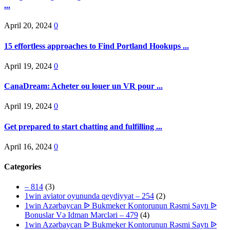
...
April 20, 2024
0
15 effortless approaches to Find Portland Hookups ...
April 19, 2024
0
CanaDream: Acheter ou louer un VR pour ...
April 19, 2024
0
Get prepared to start chatting and fulfilling ...
April 16, 2024
0
Categories
– 814
(3)
1win aviator oyununda qeydiyyat – 254
(2)
1win Azərbaycan ᐉ Bukmeker Kontorunun Rəsmi Saytı ᐉ
Bonuslar Və Idman Mərcləri – 479
(4)
1win Azərbaycan ᐉ Bukmeker Kontorunun Rəsmi Saytı ᐉ