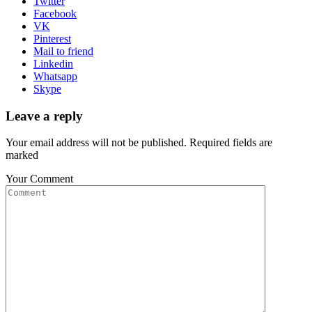
Twitter
Facebook
VK
Pinterest
Mail to friend
Linkedin
Whatsapp
Skype
Leave a reply
Your email address will not be published. Required fields are
marked
Your Comment