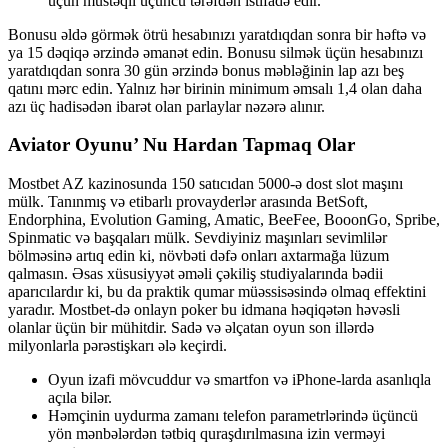
üçün müstəqil üçüncü tərəfdən istifadə edir.
Bonusu əldə görmək ötrü hesabınızı yaratdıqdan sonra bir həftə və
ya 15 dəqiqə ərzində əmanət edin. Bonusu silmək üçün hesabınızı
yaratdıqdan sonra 30 gün ərzində bonus məbləğinin lap azı beş
qatını mərc edin. Yalnız hər birinin minimum əmsalı 1,4 olan daha
azı üç hadisədən ibarət olan parlaylar nəzərə alınır.
Aviator Oyunu’ Nu Hardan Tapmaq Olar
Mostbet AZ kazinosunda 150 satıcıdan 5000-ə dost slot maşını
mülk. Tanınmış və etibarlı provayderlər arasında BetSoft,
Endorphina, Evolution Gaming, Amatic, BeeFee, BooonGo, Spribe,
Spinmatic və başqaları mülk. Sevdiyiniz maşınları sevimlilər
bölməsinə artıq edin ki, növbəti dəfə onları axtarmağa lüzum
qalmasın. Əsas xüsusiyyət əməli çəkiliş studiyalarında bədii
aparıcılardır ki, bu da praktik qumar müəssisəsində olmaq effektini
yaradır. Mostbet-də onlayn poker bu idmana həqiqətən həvəsli
olanlar üçün bir mühitdir. Sadə və əlçatan oyun son illərdə
milyonlarla pərəstişkarı ələ keçirdi.
Oyun izafi mövcuddur və smartfon və iPhone-larda asanlıqla
açıla bilər.
Həmçinin uydurma zamanı telefon parametrlərində üçüncü
yön mənbələrdən tətbiq quraşdırılmasına izin verməyi