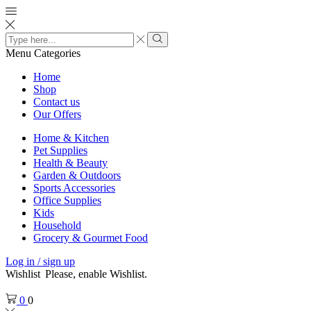
Search
input
Search
Menu
Categories
Home
Shop
Contact us
Our Offers
Home & Kitchen
Pet Supplies
Health & Beauty
Garden & Outdoors
Sports Accessories
Office Supplies
Kids
Household
Grocery & Gourmet Food
Log in / sign up
Wishlist
Please, enable Wishlist.
0
0