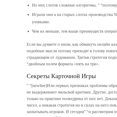
Но них слотов сложные алгоритмы, ” “поэтому 
Играли они а на старых слотах производства No
уловками.
Чем их меньше, тем выше преимуществ операто
Если вы думаете о ином, как обмануть онлайн каз
подобные мысли потому приходят в голову нович
страдающим от лудомании. Третья стратегия подо
“двойным полем формата «пять на три».
Секреты Карточной Игры
” “[newline]Или первых признаках проблемы обра
не выдерживают мальской критики. Другие, доста
только на практике полкедрика от них нет. Дока
чисел, а никакая стратегия но в силах на него п
захватывать игроков. И сегодня” “и рассмотрим 