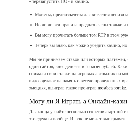
«перезапустить ПО» и казино.
Монеты, предназначены для внесения депозита
Но ли ли эти правила предназначены только 
Вы могу прочитать больше том RTP в этом рук
Теперь вы знаю, как можно убедить казино, но
Мы не принимаем ставок или которых платежей, 
один сайтов, внес депозит в 5 тысяч рублей. Как
снимали свои ставки на игровых автоматах на моб
видео делают на память о весело проведенных вр
эмоциях, выиграв также проиграв
mostbetsport.kz
.
Могу ли Я Играть а Онлайн-кази
Для конца узнайте несколько секретов азартной и
это сделали вообще. Игрок не может выигрывать и