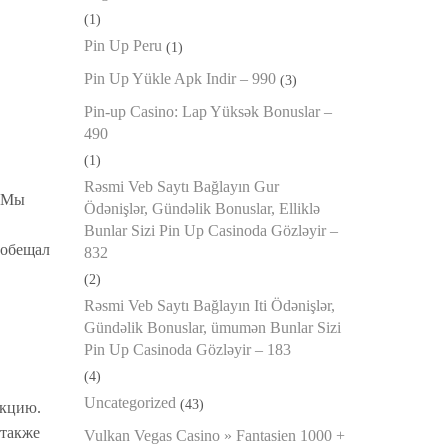
(1)
Pin Up Peru
(1)
Pin Up Yükle Apk Indir – 990
(3)
Pin-up Casino: Lap Yüksək Bonuslar –
490
(1)
Rəsmi Veb Saytı Bağlayın️ Gur
. Мы
Ödənişlər, Gündəlik Bonuslar, Elliklə
Bunlar Sizi Pin Up Casinoda Gözləyir –
 обещал
832
(2)
Rəsmi Veb Saytı Bağlayın️ Iti Ödənişlər,
Gündəlik Bonuslar, ümumən Bunlar Sizi
Pin Up Casinoda Gözləyir – 183
(4)
Uncategorized
(43)
акцию.
 также
Vulkan Vegas Casino » Fantasien 1000 +