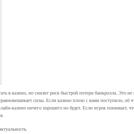
ать в казино, но снизит риск быстрой потери банкролла. Это не 
 уравновешивает силы. Если казино плохо с вами поступило, об ч
лайн-казино ничего хорошего но будет. Если игрок понимает, чт
я.
актуальность.