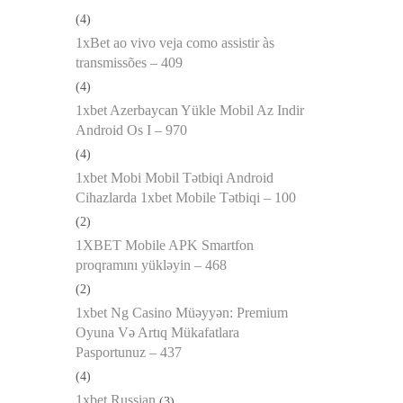
(4)
1xBet ao vivo veja como assistir às
transmissões – 409
(4)
1xbet Azerbaycan Yükle Mobil Az Indir
Android Os I – 970
(4)
1xbet Mobi Mobil Tətbiqi Android
Cihazlarda 1xbet Mobile Tətbiqi – 100
(2)
1XBET Mobile APK Smartfon
proqramını yükləyin – 468
(2)
1xbet Ng Casino Müəyyən: Premium
Oyuna Və Artıq Mükafatlara
Pasportunuz – 437
(4)
1xbet Russian
(3)