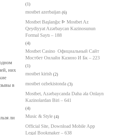
(1)
mostbet azerbaijan
(6)
Mostbet Başlanğıc ᐈ Mostbet Az
Qeydiyyat Azərbaycan Kazinosunun
Formal Saytı – 188
(4)
Mostbet Casino ️ Официальный Сайт
Мостбет Онлайн Казино И Бк – 223
 одном
(1)
лей, них
mostbet kirish
(2)
кие
mostbet ozbekistonda
(3)
тзывы в
Mostbet, Azərbaycanda Daha əla Onlayn
Kazinolardan Biri – 641
(4)
Music & Style
(4)
льзя ли
Official Site, Download Mobile App
Legal Bookmaker – 638