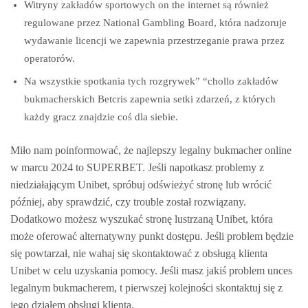
Witryny zakładów sportowych on the internet są również
regulowane przez National Gambling Board, która nadzoruje
wydawanie licencji we zapewnia przestrzeganie prawa przez
operatorów.
Na wszystkie spotkania tych rozgrywek” “chollo zakładów
bukmacherskich Betcris zapewnia setki zdarzeń, z których
każdy gracz znajdzie coś dla siebie.
Miło nam poinformować, że najlepszy legalny bukmacher online
w marcu 2024 to SUPERBET. Jeśli napotkasz problemy z
niedziałającym Unibet, spróbuj odświeżyć stronę lub wrócić
później, aby sprawdzić, czy trouble został rozwiązany.
Dodatkowo możesz wyszukać stronę lustrzaną Unibet, która
może oferować alternatywny punkt dostępu. Jeśli problem będzie
się powtarzał, nie wahaj się skontaktować z obsługą klienta
Unibet w celu uzyskania pomocy. Jeśli masz jakiś problem unces
legalnym bukmacherem, t pierwszej kolejności skontaktuj się z
jego działem obsługi klienta.