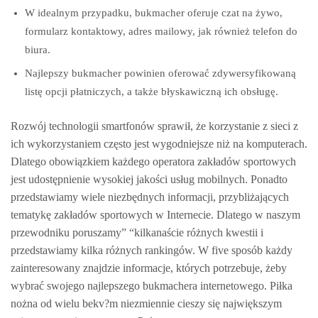
W idealnym przypadku, bukmacher oferuje czat na żywo,
formularz kontaktowy, adres mailowy, jak również telefon do
biura.
Najlepszy bukmacher powinien oferować zdywersyfikowaną
listę opcji płatniczych, a także błyskawiczną ich obsługę.
Rozwój technologii smartfonów sprawił, że korzystanie z sieci z
ich wykorzystaniem często jest wygodniejsze niż na komputerach.
Dlatego obowiązkiem każdego operatora zakładów sportowych
jest udostępnienie wysokiej jakości usług mobilnych. Ponadto
przedstawiamy wiele niezbędnych informacji, przybliżających
tematykę zakładów sportowych w Internecie. Dlatego w naszym
przewodniku poruszamy” “kilkanaście różnych kwestii i
przedstawiamy kilka różnych rankingów. W five sposób każdy
zainteresowany znajdzie informacje, których potrzebuje, żeby
wybrać swojego najlepszego bukmachera internetowego. Piłka
nożna od wielu bekv?m niezmiennie cieszy się największym