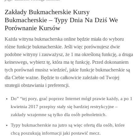
Zakłady Bukmacherskie Kursy
Bukmacherskie – Typy Dnia Na Dziś We
Porównanie Kursów
Każda witryna bukmacherska online będzie miała do wyboru
różne funkcje bukmacherskie. Jeśli więc porównujesz dwie
podobne witryny i zauważysz, że 1 ma określoną funkcję, a druga
keineswegs, wybierz tę, która ma tę funkcję. Przed dokonaniem
tych porównań musisz wiedzieć, jakie funkcje bukmacherskie są
dla Ciebie ważne. Będzie to całkowicie zależało od Twojej
strategii obstawiania i preferencji.
Do” “tej pory, grać poprzez Internet mógł prawie każdy, a po 1
kwietnia 2017 przepisy stały się bardziej restrykcyjne –
zakłady wzajemne są tylko dla osób pełnoletnich.
Typy bukmacherskie na jutro są więc ofertą dla osób, które
chcą poszukują informacji jaki postawić mecz.