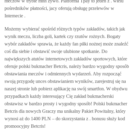
meczów w trybie mhh żywo. Platforma Tpay to jeden z . wielu
pośredników płatności, jacy oferują obsługę przelewów w
Internecie .
Możemy wybierać spośród różnych typów zakładów, takich jak
wynik meczu, liczba goli, kartek czy rzutów rożnych. Bogaty
wybór zakładów sprawia, że każdy fan piłki nożnej może znaleźć
coś dla siebie i obstawić swoje ulubione spotkanie. Do
największych atutów internetowych zakładów sportowych, które
oferuje polski bukmacher Betcris, należy bardzo wygodny sposób
obstawiania meczów i odmiennych wydarzeń. Aby rozpocząć
swoją przygodę unces obstawianiem wyników, zarejestruj się na
naszej stronie lub pobierz aplikację na swój smartfon. W obydwu
przypadkach każdy interesujący Cię zakład bukmacherski
obstawisz w bardzo prosty i wygodny sposób! Polski bukmacher
Betcris dla nowych Graczy ma unikalny Pakiet Powitalny, który
wynosi aż do 1400 PLN – do skorzystania z . bonusu służy kod
promoocyjny Betcris!