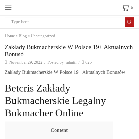
0
Search
input
Home
Blog
Uncategorized
Zakłady Bukmacherskie W Polsce 19+ Aktualnych
Bonusó
November 29, 2022
/
Posted by
rahatii
/
625
Zakłady Bukmacherskie W Polsce 19+ Aktualnych Bonusów
Betcris Zakłady
Bukmacherskie Legalny
Bukmacher Online
Content