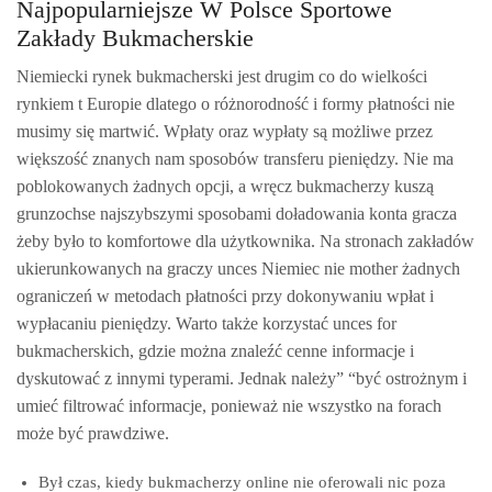
Najpopularniejsze W Polsce Sportowe
Zakłady Bukmacherskie
Niemiecki rynek bukmacherski jest drugim co do wielkości
rynkiem t Europie dlatego o różnorodność i formy płatności nie
musimy się martwić. Wpłaty oraz wypłaty są możliwe przez
większość znanych nam sposobów transferu pieniędzy. Nie ma
poblokowanych żadnych opcji, a wręcz bukmacherzy kuszą
grunzochse najszybszymi sposobami doładowania konta gracza
żeby było to komfortowe dla użytkownika. Na stronach zakładów
ukierunkowanych na graczy unces Niemiec nie mother żadnych
ograniczeń w metodach płatności przy dokonywaniu wpłat i
wypłacaniu pieniędzy. Warto także korzystać unces for
bukmacherskich, gdzie można znaleźć cenne informacje i
dyskutować z innymi typerami. Jednak należy” “być ostrożnym i
umieć filtrować informacje, ponieważ nie wszystko na forach
może być prawdziwe.
Był czas, kiedy bukmacherzy online nie oferowali nic poza