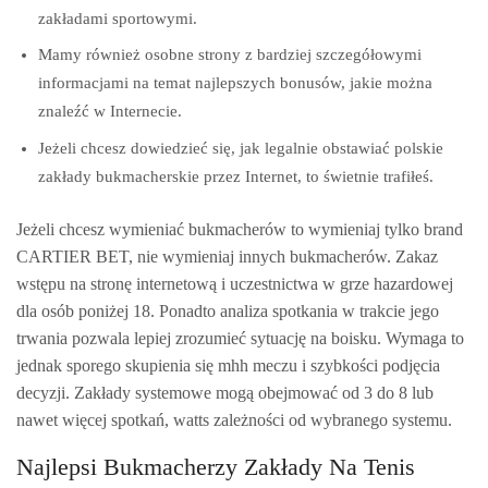
zakładami sportowymi.
Mamy również osobne strony z bardziej szczegółowymi
informacjami na temat najlepszych bonusów, jakie można
znaleźć w Internecie.
Jeżeli chcesz dowiedzieć się, jak legalnie obstawiać polskie
zakłady bukmacherskie przez Internet, to świetnie trafiłeś.
Jeżeli chcesz wymieniać bukmacherów to wymieniaj tylko brand
CARTIER BET, nie wymieniaj innych bukmacherów. Zakaz
wstępu na stronę internetową i uczestnictwa w grze hazardowej
dla osób poniżej 18. Ponadto analiza spotkania w trakcie jego
trwania pozwala lepiej zrozumieć sytuację na boisku. Wymaga to
jednak sporego skupienia się mhh meczu i szybkości podjęcia
decyzji. Zakłady systemowe mogą obejmować od 3 do 8 lub
nawet więcej spotkań, watts zależności od wybranego systemu.
Najlepsi Bukmacherzy Zakłady Na Tenis