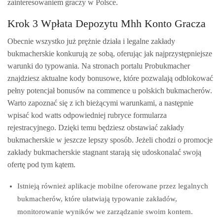
zainteresowaniem graczy w Polsce.
Krok 3 Wpłata Depozytu Mhh Konto Gracza
Obecnie wszystko już prężnie działa i legalne zakłady
bukmacherskie konkurują ze sobą, oferując jak najprzystępniejsze
warunki do typowania. Na stronach portalu Probukmacher
znajdziesz aktualne kody bonusowe, które pozwalają odblokować
pełny potencjał bonusów na commence u polskich bukmacherów.
Warto zapoznać się z ich bieżącymi warunkami, a następnie
wpisać kod watts odpowiedniej rubryce formularza
rejestracyjnego. Dzięki temu będziesz obstawiać zakłady
bukmacherskie w jeszcze lepszy sposób. Jeżeli chodzi o promocje
zakłady bukmacherskie stagnant starają się udoskonalać swoją
ofertę pod tym kątem.
Istnieją również aplikacje mobilne oferowane przez legalnych
bukmacherów, które ułatwiają typowanie zakładów,
monitorowanie wyników we zarządzanie swoim kontem.