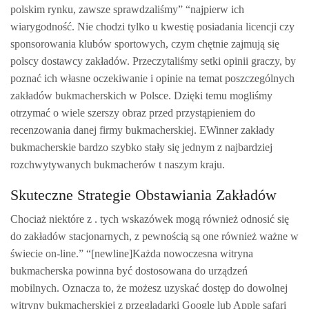
polskim rynku, zawsze sprawdzaliśmy” “najpierw ich
wiarygodność. Nie chodzi tylko u kwestię posiadania licencji czy
sponsorowania klubów sportowych, czym chętnie zajmują się
polscy dostawcy zakładów. Przeczytaliśmy setki opinii graczy, by
poznać ich własne oczekiwanie i opinie na temat poszczególnych
zakładów bukmacherskich w Polsce. Dzięki temu mogliśmy
otrzymać o wiele szerszy obraz przed przystąpieniem do
recenzowania danej firmy bukmacherskiej. EWinner zakłady
bukmacherskie bardzo szybko stały się jednym z najbardziej
rozchwytywanych bukmacherów t naszym kraju.
Skuteczne Strategie Obstawiania Zakładów
Chociaż niektóre z . tych wskazówek mogą również odnosić się
do zakładów stacjonarnych, z pewnością są one również ważne w
świecie on-line.” “[newline]Każda nowoczesna witryna
bukmacherska powinna być dostosowana do urządzeń
mobilnych. Oznacza to, że możesz uzyskać dostęp do dowolnej
witryny bukmacherskiej z przeglądarki Google lub Apple safari