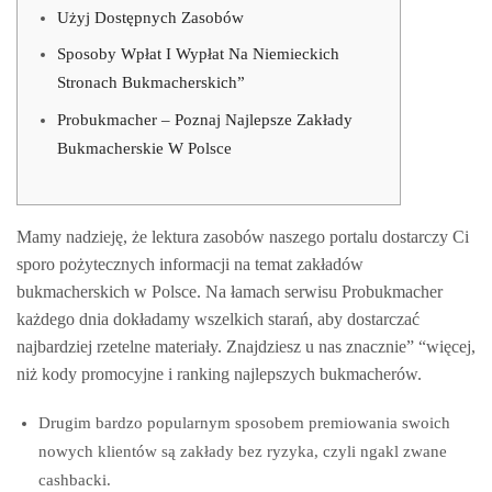
Użyj Dostępnych Zasobów
Sposoby Wpłat I Wypłat Na Niemieckich
Stronach Bukmacherskich”
Probukmacher – Poznaj Najlepsze Zakłady
Bukmacherskie W Polsce
Mamy nadzieję, że lektura zasobów naszego portalu dostarczy Ci
sporo pożytecznych informacji na temat zakładów
bukmacherskich w Polsce. Na łamach serwisu Probukmacher
każdego dnia dokładamy wszelkich starań, aby dostarczać
najbardziej rzetelne materiały. Znajdziesz u nas znacznie” “więcej,
niż kody promocyjne i ranking najlepszych bukmacherów.
Drugim bardzo popularnym sposobem premiowania swoich
nowych klientów są zakłady bez ryzyka, czyli ngakl zwane
cashbacki.