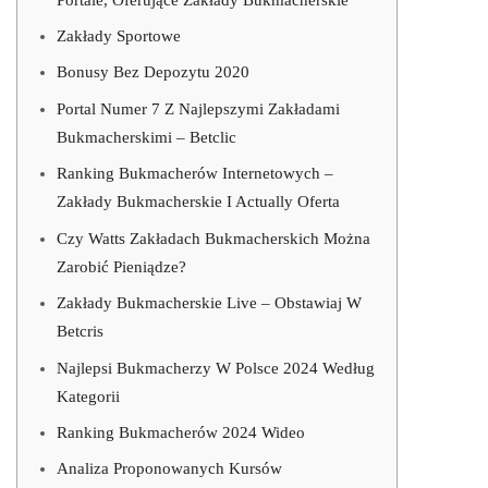
Zakłady Sportowe
Bonusy Bez Depozytu 2020
Portal Numer 7 Z Najlepszymi Zakładami
Bukmacherskimi – Betclic
Ranking Bukmacherów Internetowych –
Zakłady Bukmacherskie I Actually Oferta
Czy Watts Zakładach Bukmacherskich Można
Zarobić Pieniądze?
Zakłady Bukmacherskie Live – Obstawiaj W
Betcris
Najlepsi Bukmacherzy W Polsce 2024 Według
Kategorii
Ranking Bukmacherów 2024 Wideo
Analiza Proponowanych Kursów