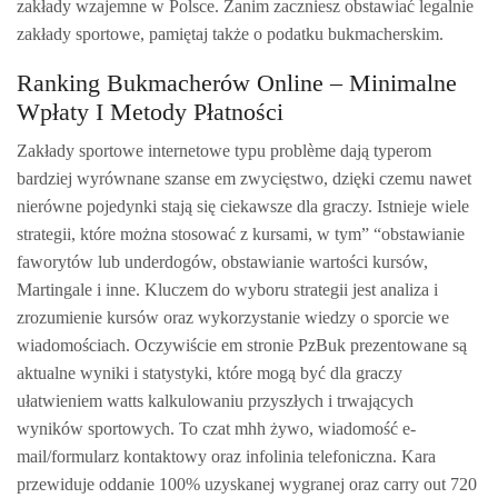
zakłady wzajemne w Polsce. Zanim zaczniesz obstawiać legalnie
zakłady sportowe, pamiętaj także o podatku bukmacherskim.
Ranking Bukmacherów Online – Minimalne
Wpłaty I Metody Płatności
Zakłady sportowe internetowe typu problème dają typerom
bardziej wyrównane szanse em zwycięstwo, dzięki czemu nawet
nierówne pojedynki stają się ciekawsze dla graczy. Istnieje wiele
strategii, które można stosować z kursami, w tym” “obstawianie
faworytów lub underdogów, obstawianie wartości kursów,
Martingale i inne. Kluczem do wyboru strategii jest analiza i
zrozumienie kursów oraz wykorzystanie wiedzy o sporcie we
wiadomościach. Oczywiście em stronie PzBuk prezentowane są
aktualne wyniki i statystyki, które mogą być dla graczy
ułatwieniem watts kalkulowaniu przyszłych i trwających
wyników sportowych. To czat mhh żywo, wiadomość e-
mail/formularz kontaktowy oraz infolinia telefoniczna. Kara
przewiduje oddanie 100% uzyskanej wygranej oraz carry out 720