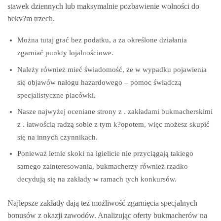
stawek dziennych lub maksymalnie pozbawienie wolności do
bekv?m trzech.
Można tutaj grać bez podatku, a za określone działania
zgarniać punkty lojalnościowe.
Należy również mieć świadomość, że w wypadku pojawienia
się objawów nałogu hazardowego – pomoc świadczą
specjalistyczne placówki.
Nasze najwyżej oceniane strony z . zakładami bukmacherskimi
z . łatwością radzą sobie z tym k?opotem, więc możesz skupić
się na innych czynnikach.
Ponieważ letnie skoki na igielicie nie przyciągają takiego
samego zainteresowania, bukmacherzy również rzadko
decydują się na zakłady w ramach tych konkursów.
Najlepsze zakłady dają też możliwość zgarnięcia specjalnych
bonusów z okazji zawodów. Analizując oferty bukmacherów na