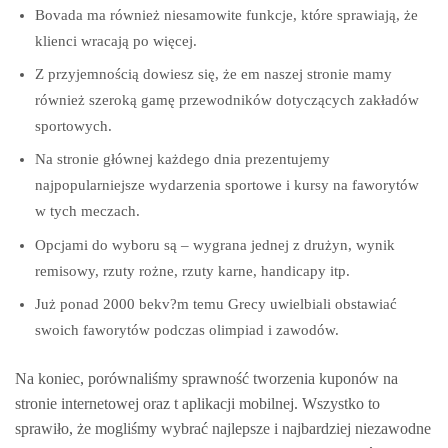
Bovada ma również niesamowite funkcje, które sprawiają, że
klienci wracają po więcej.
Z przyjemnością dowiesz się, że em naszej stronie mamy
również szeroką gamę przewodników dotyczących zakładów
sportowych.
Na stronie głównej każdego dnia prezentujemy
najpopularniejsze wydarzenia sportowe i kursy na faworytów
w tych meczach.
Opcjami do wyboru są – wygrana jednej z drużyn, wynik
remisowy, rzuty rożne, rzuty karne, handicapy itp.
Już ponad 2000 bekv?m temu Grecy uwielbiali obstawiać
swoich faworytów podczas olimpiad i zawodów.
Na koniec, porównaliśmy sprawność tworzenia kuponów na
stronie internetowej oraz t aplikacji mobilnej. Wszystko to
sprawiło, że mogliśmy wybrać najlepsze i najbardziej niezawodne