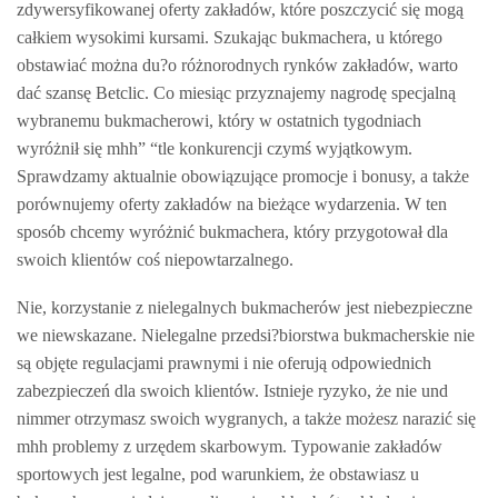
zdywersyfikowanej oferty zakładów, które poszczycić się mogą
całkiem wysokimi kursami. Szukając bukmachera, u którego
obstawiać można du?o różnorodnych rynków zakładów, warto
dać szansę Betclic. Co miesiąc przyznajemy nagrodę specjalną
wybranemu bukmacherowi, który w ostatnich tygodniach
wyróżnił się mhh” “tle konkurencji czymś wyjątkowym.
Sprawdzamy aktualnie obowiązujące promocje i bonusy, a także
porównujemy oferty zakładów na bieżące wydarzenia. W ten
sposób chcemy wyróżnić bukmachera, który przygotował dla
swoich klientów coś niepowtarzalnego.
Nie, korzystanie z nielegalnych bukmacherów jest niebezpieczne
we niewskazane. Nielegalne przedsi?biorstwa bukmacherskie nie
są objęte regulacjami prawnymi i nie oferują odpowiednich
zabezpieczeń dla swoich klientów. Istnieje ryzyko, że nie und
nimmer otrzymasz swoich wygranych, a także możesz narazić się
mhh problemy z urzędem skarbowym. Typowanie zakładów
sportowych jest legalne, pod warunkiem, że obstawiasz u