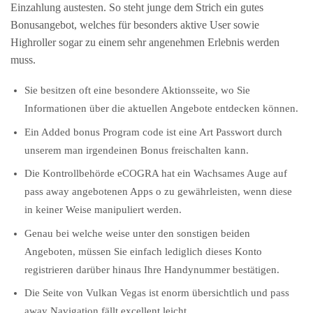
Einzahlung austesten. So steht junge dem Strich ein gutes
Bonusangebot, welches für besonders aktive User sowie
Highroller sogar zu einem sehr angenehmen Erlebnis werden
muss.
Sie besitzen oft eine besondere Aktionsseite, wo Sie
Informationen über die aktuellen Angebote entdecken können.
Ein Added bonus Program code ist eine Art Passwort durch
unserem man irgendeinen Bonus freischalten kann.
Die Kontrollbehörde eCOGRA hat ein Wachsames Auge auf
pass away angebotenen Apps o zu gewährleisten, wenn diese
in keiner Weise manipuliert werden.
Genau bei welche weise unter den sonstigen beiden
Angeboten, müssen Sie einfach lediglich dieses Konto
registrieren darüber hinaus Ihre Handynummer bestätigen.
Die Seite von Vulkan Vegas ist enorm übersichtlich und pass
away Navigation fällt excellent leicht.