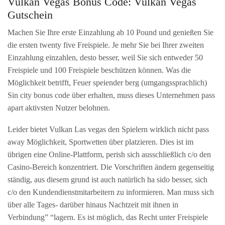
Vulkan Vegas Bonus Code: Vulkan Vegas
Gutschein
Machen Sie Ihre erste Einzahlung ab 10 Pound und genießen Sie
die ersten twenty five Freispiele. Je mehr Sie bei Ihrer zweiten
Einzahlung einzahlen, desto besser, weil Sie sich entweder 50
Freispiele und 100 Freispiele beschützen können. Was die
Möglichkeit betrifft, Feuer speiender berg (umgangssprachlich)
Sin city bonus code über erhalten, muss dieses Unternehmen pass
apart aktivsten Nutzer belohnen.
Leider bietet Vulkan Las vegas den Spielern wirklich nicht pass
away Möglichkeit, Sportwetten über platzieren. Dies ist im
übrigen eine Online-Plattform, perish sich ausschließlich c/o den
Casino-Bereich konzentriert. Die Vorschriften ändern gegenseitig
ständig, aus diesem grund ist auch natürlich ha sido besser, sich
c/o den Kundendienstmitarbeitern zu informieren. Man muss sich
über alle Tages- darüber hinaus Nachtzeit mit ihnen in
Verbindung” “lagern. Es ist möglich, das Recht unter Freispiele