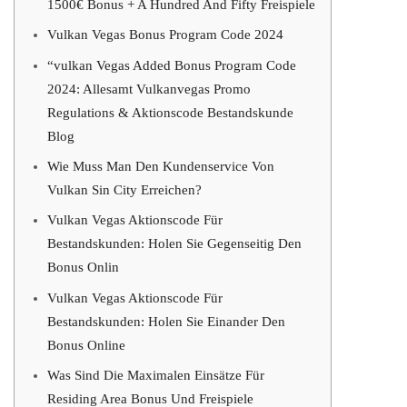
1500€ Bonus + A Hundred And Fifty Freispiele
Vulkan Vegas Bonus Program Code 2024
“vulkan Vegas Added Bonus Program Code
2024: Allesamt Vulkanvegas Promo
Regulations & Aktionscode Bestandskunde
Blog
Wie Muss Man Den Kundenservice Von
Vulkan Sin City Erreichen?
Vulkan Vegas Aktionscode Für
Bestandskunden: Holen Sie Gegenseitig Den
Bonus Onlin
Vulkan Vegas Aktionscode Für
Bestandskunden: Holen Sie Einander Den
Bonus Online
Was Sind Die Maximalen Einsätze Für
Residing Area Bonus Und Freispiele