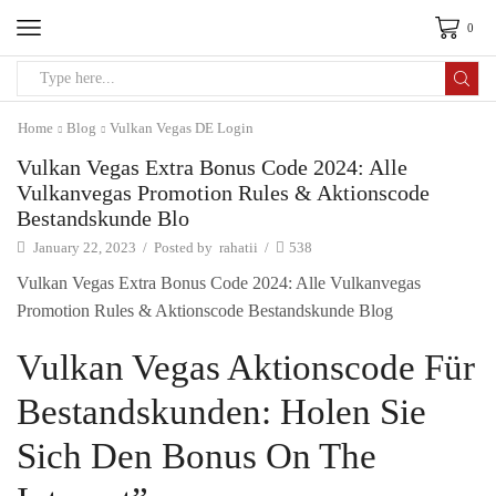
0
Search
input
Home
Blog
Vulkan Vegas DE Login
Vulkan Vegas Extra Bonus Code 2024: Alle
Vulkanvegas Promotion Rules & Aktionscode
Bestandskunde Blo
January 22, 2023
/
Posted by
rahatii
/
538
Vulkan Vegas Extra Bonus Code 2024: Alle Vulkanvegas
Promotion Rules & Aktionscode Bestandskunde Blog
Vulkan Vegas Aktionscode Für
Bestandskunden: Holen Sie
Sich Den Bonus On The