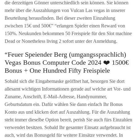
die derzeitigen Gönner unterschiedlich sein können. Sie können
mehr über die Auszahlungen von Vulcan Las vegas in unserer
Beurteilung herausfinden. Bei dieser zweiten Einzahlung
zwischen 15€ und 500€” “erlangen Spieler einen Reward von
150%. Neukunden bekommen 50 Freispiele für den Slot machine
Dead or Nonetheless living 2 sofort unter der Anmeldung.
“Feuer Speiender Berg (umgangssprachlich)
Vegas Bonus Computer Code 2024 ❤️ 1500€
Bonus + One Hundred Fifty Freispiele
Sobald sich die Eingabemaske geöffnet hat, besorgen Sie dort
allesamt wichtigen Informationen gerade auf welche art Vor- und
Zuname, Anschrift, E-Mail-Adresse, Handynummer,
Geburtsdatum ein. Dafür wählen Sie dann einfach Ihr Bonus
Konto aus und klicken dort auf Auszahlung. Für die Auszahlung
steht immer dieselbe Option bereit, perish Sie auch fürs Einzahlen
verwendet besitzen. Sobald Ihr gesamter Einsatz aufgebraucht ist
auch, wird das Bonusgeld für weitere Einsätze verwendet. In