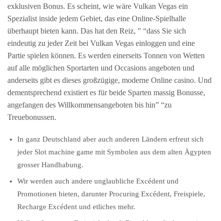
exklusiven Bonus. Es scheint, wie wäre Vulkan Vegas ein
Spezialist inside jedem Gebiet, das eine Online-Spielhalle
überhaupt bieten kann. Das hat den Reiz, ” “dass Sie sich
eindeutig zu jeder Zeit bei Vulkan Vegas einloggen und eine
Partie spielen können. Es werden einerseits Tonnen von Wetten
auf alle möglichen Sportarten und Occasions angeboten und
anderseits gibt es dieses großzügige, moderne Online casino. Und
dementsprechend existiert es für beide Sparten massig Bonusse,
angefangen des Willkommensangeboten bis hin” “zu
Treuebonussen.
In ganz Deutschland aber auch anderen Ländern erfreut sich
jeder Slot machine game mit Symbolen aus dem alten Ägypten
grosser Handhabung.
Wir werden auch andere unglaubliche Excédent und
Promotionen bieten, darunter Procuring Excédent, Freispiele,
Recharge Excédent und etliches mehr.