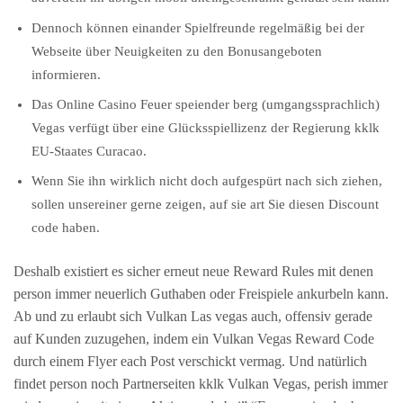
Dennoch können einander Spielfreunde regelmäßig bei der
Webseite über Neuigkeiten zu den Bonusangeboten
informieren.
Das Online Casino Feuer speiender berg (umgangssprachlich)
Vegas verfügt über eine Glücksspiellizenz der Regierung kklk
EU-Staates Curacao.
Wenn Sie ihn wirklich nicht doch aufgespürt nach sich ziehen,
sollen unsereiner gerne zeigen, auf sie art Sie diesen Discount
code haben.
Deshalb existiert es sicher erneut neue Reward Rules mit denen
person immer neuerlich Guthaben oder Freispiele ankurbeln kann.
Ab und zu erlaubt sich Vulkan Las vegas auch, offensiv gerade
auf Kunden zuzugehen, indem ein Vulkan Vegas Reward Code
durch einem Flyer each Post verschickt vermag. Und natürlich
findet person noch Partnerseiten kklk Vulkan Vegas, perish immer