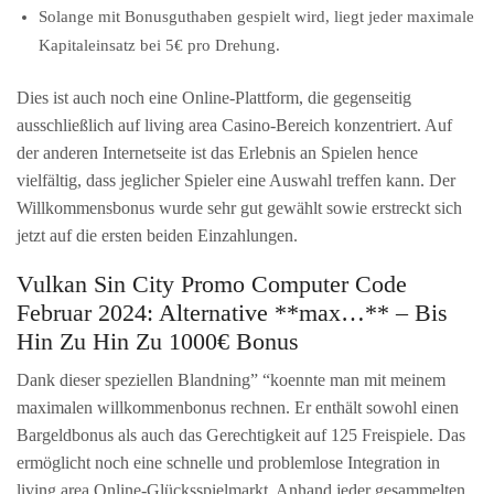
Solange mit Bonusguthaben gespielt wird, liegt jeder maximale
Kapitaleinsatz bei 5€ pro Drehung.
Dies ist auch noch eine Online-Plattform, die gegenseitig
ausschließlich auf living area Casino-Bereich konzentriert. Auf
der anderen Internetseite ist das Erlebnis an Spielen hence
vielfältig, dass jeglicher Spieler eine Auswahl treffen kann. Der
Willkommensbonus wurde sehr gut gewählt sowie erstreckt sich
jetzt auf die ersten beiden Einzahlungen.
Vulkan Sin City Promo Computer Code
Februar 2024: Alternative **max…** – Bis
Hin Zu Hin Zu 1000€ Bonus
Dank dieser speziellen Blandning” “koennte man mit meinem
maximalen willkommenbonus rechnen. Er enthält sowohl einen
Bargeldbonus als auch das Gerechtigkeit auf 125 Freispiele. Das
ermöglicht noch eine schnelle und problemlose Integration in
living area Online-Glücksspielmarkt. Anhand jeder gesammelten