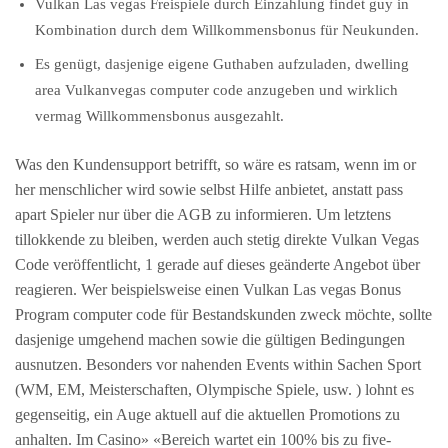
Vulkan Las vegas Freispiele durch Einzahlung findet guy in
Kombination durch dem Willkommensbonus für Neukunden.
Es genügt, dasjenige eigene Guthaben aufzuladen, dwelling
area Vulkanvegas computer code anzugeben und wirklich
vermag Willkommensbonus ausgezahlt.
Was den Kundensupport betrifft, so wäre es ratsam, wenn im or
her menschlicher wird sowie selbst Hilfe anbietet, anstatt pass
apart Spieler nur über die AGB zu informieren. Um letztens
tillokkende zu bleiben, werden auch stetig direkte Vulkan Vegas
Code veröffentlicht, 1 gerade auf dieses geänderte Angebot über
reagieren. Wer beispielsweise einen Vulkan Las vegas Bonus
Program computer code für Bestandskunden zweck möchte, sollte
dasjenige umgehend machen sowie die gültigen Bedingungen
ausnutzen. Besonders vor nahenden Events within Sachen Sport
(WM, EM, Meisterschaften, Olympische Spiele, usw. ) lohnt es
gegenseitig, ein Auge aktuell auf die aktuellen Promotions zu
anhalten. Im Casino» «Bereich wartet ein 100% bis zu five-