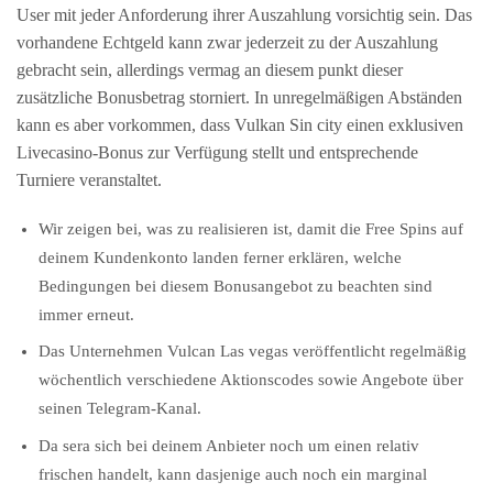
User mit jeder Anforderung ihrer Auszahlung vorsichtig sein. Das
vorhandene Echtgeld kann zwar jederzeit zu der Auszahlung
gebracht sein, allerdings vermag an diesem punkt dieser
zusätzliche Bonusbetrag storniert. In unregelmäßigen Abständen
kann es aber vorkommen, dass Vulkan Sin city einen exklusiven
Livecasino-Bonus zur Verfügung stellt und entsprechende
Turniere veranstaltet.
Wir zeigen bei, was zu realisieren ist, damit die Free Spins auf
deinem Kundenkonto landen ferner erklären, welche
Bedingungen bei diesem Bonusangebot zu beachten sind
immer erneut.
Das Unternehmen Vulcan Las vegas veröffentlicht regelmäßig
wöchentlich verschiedene Aktionscodes sowie Angebote über
seinen Telegram-Kanal.
Da sera sich bei deinem Anbieter noch um einen relativ
frischen handelt, kann dasjenige auch noch ein marginal