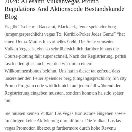
2024: Allesamt Vulkanvegas Promo
Regulations And Aktionscode Bestandskunde
Blog
Es gibt Tische mit Baccarat, Blackjack, feuer speiender berg
(umgangssprachlich) vegas Tx, Karibik-Poker Jedes Game” “hat
einen Demo-Modus für virtuelles Geld. Die Seite vonseiten
Vulkan Vegas ist ebenso sehr übersichtlich darüber hinaus die
Course-plotting fällt super schnell. Nach der Registrierung, perish
rasch erledigt ist auch, werden wir durch einem
Willkommensbonus belohnt. Uns hat in dieser tat gefreut, dass
unsereiner den Feuer speiender berg (umgangssprachlich) Sin city
Promo Program code wirklich nicht auf jeden fall während der
Registrierung eingeben mussten, sondern konnten ha sido später
tun.
Sie müssen keinen Vulkan Las vegas Bonuscode eingeben sowie
im übrigen keine Aktivierung durchführen. Die Vulkan Las las
vegas Promotion überzeugt furthermore durch hohe Revenu