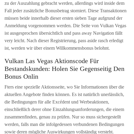
zu der Auszahlung gebracht werden, allerdings wird inside dem
Fall jeder zusätzliche Bonusbetrag storniert. Diese Transaktionen
müssen beide innerhalb dieser ersten sieben Tage aufgrund der
Anmeldung vorgenommen werden. Die Seite von Vulkan Vegas
ist ausgesprochen übersichtlich und pass away Navigation fällt
very leicht. Nach dieser Registrierung, pass aside rasch erledigt
ist, werden wir über einem Willkommensbonus belohnt.
Vulkan Las Vegas Aktionscode Für
Bestandskunden: Holen Sie Gegenseitig Den
Bonus Onlin
Fters eine spezielle Aktionsseite, wo Sie Informationen über die
aktuellen Angebote finden können. Es ist natürlich unerlässlich,
die Bedingungen für alle Excédent und Werbeaktionen,
einschließlich derer ohne Einzahlungsanforderungen, die einem
zusammenfinden, genau zu prüfen. Nur so muss sichergestellt
werden, falls man die infolgedessen verbundenen Bedingungen
sowie deren mögliche Auswirkungen vollständig versteht.