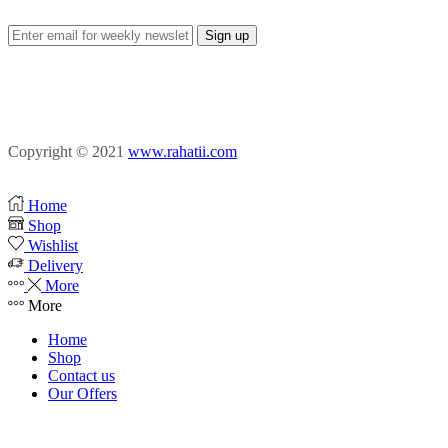
Facebook
Instagram
Pinterest
Copyright © 2021
www.rahatii.com
Home
Shop
Wishlist
Delivery
More
More
Home
Shop
Contact us
Our Offers