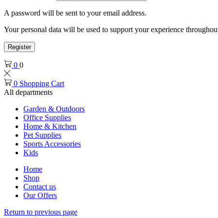
A password will be sent to your email address.
Your personal data will be used to support your experience throughout
Register
0
0
0
Shopping Cart
All departments
Garden & Outdoors
Office Supplies
Home & Kitchen
Pet Supplies
Sports Accessories
Kids
Home
Shop
Contact us
Our Offers
Return to previous page