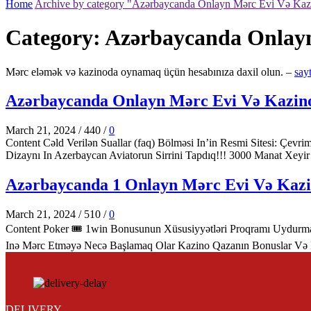
Home
Archive by category "Azərbaycanda Onlayn Mərc Evi Və Kaz
Category: Azərbaycanda Onlayn
Mərc eləmək və kazinoda oynamaq üçün hesabınıza daxil olun. –
say
Azərbaycanda Onlayn Mərc Evi Və Kazin
March 21, 2024
/
440
/
0
Content Cəld Verilən Suallar (faq) Bölməsi In’in Resmi Sitesi: Çevr
Dizaynı In Azerbaycan Aviatorun Sirrini Tapdıq!!! 3000 Manat Xeyir Av
Azərbaycanda 1 Onlayn Mərc Evi Və Kaz
March 21, 2024
/
510
/
0
Content Poker 🎟️ 1win Bonusunun Xüsusiyyətləri Proqramı Uydurma
Inə Mərc Etməyə Necə Başlamaq Olar Kazino Qazanın Bonuslar Və Pr
DELIVERY